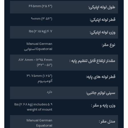
645mm (25.4")
طول لوله اپتیکی:
90mm (3.54")
قطر لوله اپتیکی:
4.7 lbs (2.15 kg)
وزن لوله اپتیکی:
Manual German
نوع مقر:
Equatorial استوایی
812.8mm - 1295.4mm
مقدار ارتفاع قابل تنظیم پایه :
(32" - 51")
31.75mm (1.25")
قطر لوله های پایه:
آلومینیوم
دارد
سینی لوازم جانبی:
5.9 lbs (2.68 kg) includes
وزن پایه و مقر :
weight of mount
Manual German
مدل مقر :
Equatorial