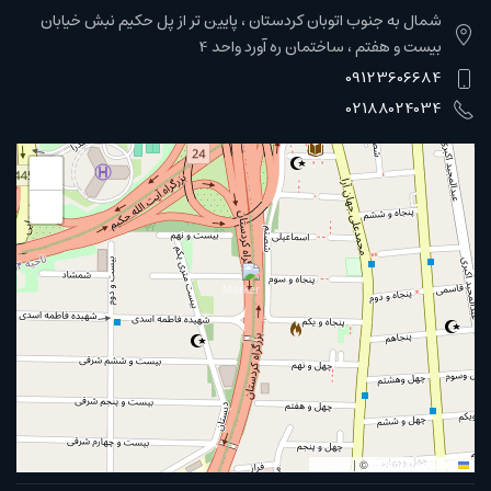
شمال به جنوب اتوبان کردستان ، پایین تر از پل حکیم نبش خیابان
بیست و هفتم ، ساختمان ره آورد واحد 4
09123606684
02188024034
+
−
|
©
OpenStreetMap
Leaflet