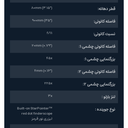
80mm (3.15")
قطر دهانه:
900mm (35")
فاصله کانونی:
f/11
نسبت کانونی:
20mm (0.79")
فاصله کانونی چشمی 1:
45x
بزرگنمایی چشمی 1:
4mm (0.16")
فاصله کانونی چشمی 2:
225x
بزرگنمایی چشمی 2:
3x
لنز بارلو :
Built-on StarPointer™
نوع جوینده :
red dot finderscope
لیزری نور قرمز