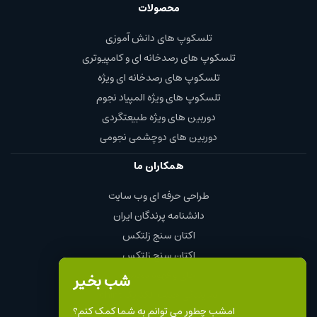
محصولات
تلسکوپ های دانش آموزی
تلسکوپ های رصدخانه ای و کامپیوتری
تلسکوپ های رصدخانه ای ویژه
تلسکوپ های ویژه المپیاد نجوم
دوربین های ویژه طبیعتگردی
دوربین های دوچشمی نجومی
همکاران ما
طراحی حرفه ای وب سایت
دانشنامه پرندگان ایران
اکتان سنج زلتکس
اکتان سنج زلتکس
چای و قهوه محمود
شب بخیر
نمایندگی چینت الکتریک chint
امشب چطور می توانم به شما کمک کنم؟