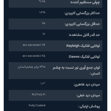
1.25"
چپقی مستقیم کننده:
189x
حداکثر بزرگنمایی کاربردی:
11x
حداقل بزرگنمایی کاربردی:
12
حد قدر قابل مشاهده:
1.74 arc seconds
توانایی تفکیک Rayleigh:
1.45 arc seconds
توانایی تفکیک Dawes:
131x برابر چشم انسان
توان جمع آوری نور نسبت به چشم
انسان :
1.2°
میدان دید ظاهری:
61 ft (19 m)
میدان دید خطی:
Fully Coated
پوشش اپتیکی :