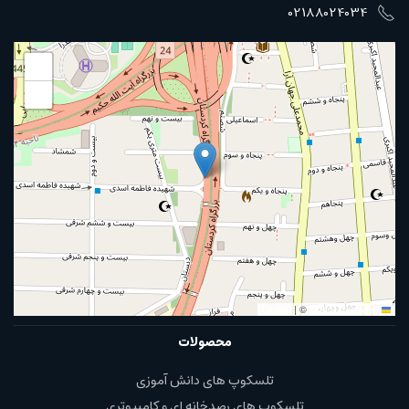
02188024034
+
−
|
©
OpenStreetMap
Leaflet
محصولات
تلسکوپ های دانش آموزی
تلسکوپ های رصدخانه ای و کامپیوتری