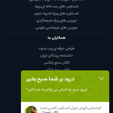
تلسکوپ های رصدخانه ای ویژه
تلسکوپ های ویژه المپیاد نجوم
دوربین های ویژه طبیعتگردی
دوربین های دوچشمی نجومی
همکاران ما
طراحی حرفه ای وب سایت
دانشنامه پرندگان ایران
اکتان سنج زلتکس
اکتان سنج زلتکس
چای و قهوه محمود
درود بر شما صبح بخیر
نمایندگی چینت الکتریک chint
امروز صبح چه کمکی می توانم به شما کنم ؟
Follow Us
کارشناس فروش ایران تلسکوپ آنلاین است
اکبر نعمتی