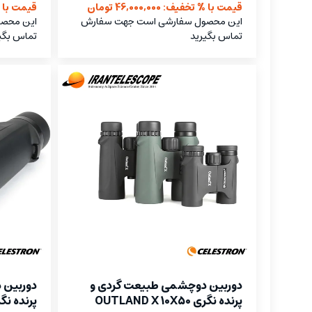
قیمت با % تخفیف: 46,000,000 تومان
قیمت با % تخفیف
این محصول سفارشی است جهت سفارش
این محص
تماس بگیرید
تماس بگی
دوربین دوچشمی طبیعت گردی و
دوربین 
پرنده نگری OUTLAND X 10X50
پرنده نگری  X 10X42