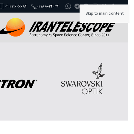
09123606684
02188024034
Skip to main content