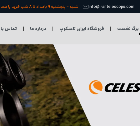
info@irantelescope.com
شنبه - پنجشنبه 9 بامداد تا 8 شب خرید با هماهنگی قبلی
برگ نخست
فروشگاه ایران تلسکوپ
درباره ما
تماس با 