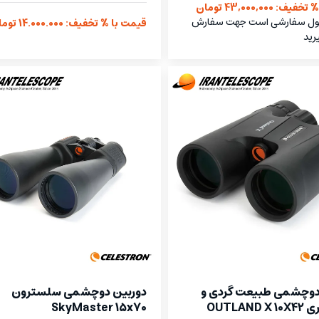
: 43,000,000 تومان
ول سفارشی است جهت سفارش
قیمت با % تخفیف: 14.000.000 تومان
رید
دوچشمی طبیعت گردی و
دوربین دوچشمی سلسترون
OUTLAND
SkyMaster 15x70