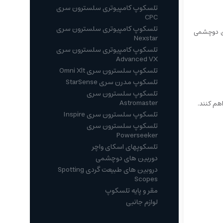
تلسکوپ کامپیوتری سلسترون سری
CPC
تلسکوپ کامپیوتری سلسترون سری
ای دوچشمی
Nexstar
تلسکوپ کامپیوتری سلسترون سری
Advanced VX
تلسکوپ سلسترون سری Omni Xlt
تلسکوپ مدرن سری StarSense
تلسکوپ سلسترون سری
Astromaster
اهم کنند.
تلسکوپ سلسترون سری Inspire
تلسکوپ سلسترون سری
Powerseeker
تلسکوپهای اسکای واچر
دوربین های دوچشمی
دروبین های طبیعت گردی Spotting
Scopes
مقر و پایه تلسکوپ
لوازم جانبی