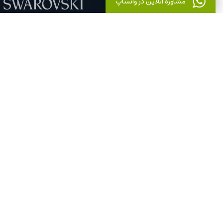
مشاوره آنلاین در واتساپ
تماس با فروشگاه ایران تلسکوپ
شمال به جنوب اتوبان کردستان ، پایین تر از پل حکیم نبش
خیابان بیست و هفتم ، ساختمان ره آورد واحد 4
09123606684
02188024034
+
−