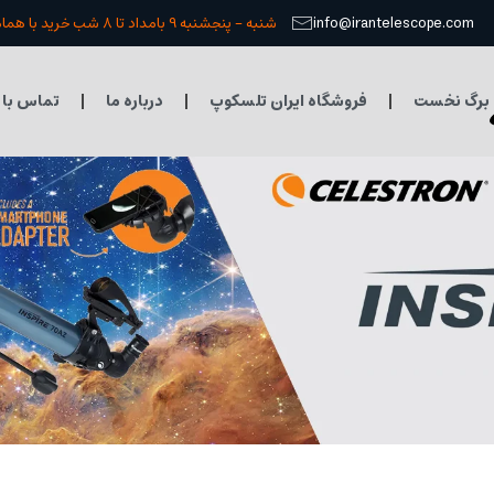
info@irantelescope.com
شنبه - پنجشنبه 9 بامداد تا 8 شب خرید با هماهنگی قبلی
برگ نخست
فروشگاه ایران تلسکوپ
درباره ما
تماس با 