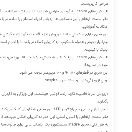
طراحی کاربرپسند:
تلسکوپ‌های Inspire به گونه‌ای طراحی شده‌اند که مونتاژ و استفاده از آن‌ها آسان باشد.
مقر سمت-ارتفاعی این تلسکوپ‌ها، ردیابی اجرام آسمانی را ساده می‌کند
امکانات آموزشی:
این سری دارای امکاناتی مانند درپوش لنز با قابلیت نگهدارنده گوشی 
نرم‌افزار نجومی همراه تلسکوپ، به کاربران کمک می‌کند تا با اجرام آسما
اپتیک با کیفیت:
تلسکوپ‌های Inspire از اپتیک‌های شکستی با کیفیت بالا بهره می‌برند که تصاویر واضح و شفافی از ماه، سیارات و اجرام روشن آسمان ارائه می‌دهند.
تنوع در مدل‌ها:
این سری در قطرهای 80، 90 و 100 میلیمتر عرضه می شود.
برخی از ویژگی‌های برجسته سری Inspire:
درپوش لنز با قابلیت نگهدارنده گوشی هوشمند: این ویژگی به کاربران ام
بگذارند.
سینی لوازم جانبی با چراغ قرمز LED: این سینی به کاربران کمک می‌کند تا لوازم جانبی خود را در تاریکی شب به راحتی پیدا کنند.
مقر سمت-ارتفاعی با کنترل آسان: این مقر به کاربران امکان می‌دهد ت
به طور کلی، سری Inspire سلسترون یک انتخاب عالی 