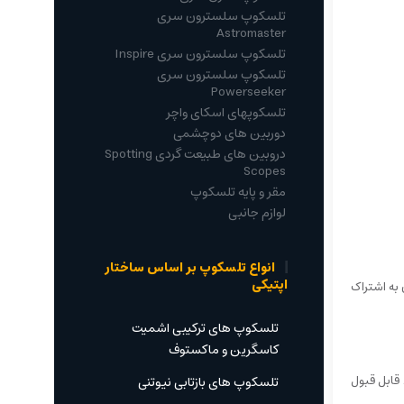
تلسکوپ سلسترون سری
Astromaster
تلسکوپ سلسترون سری Inspire
تلسکوپ سلسترون سری
Powerseeker
تلسکوپهای اسکای واچر
دوربین های دوچشمی
دروبین های طبیعت گردی Spotting
Scopes
مقر و پایه تلسکوپ
لوازم جانبی
انواع تلسکوپ بر اساس ساختار
اپتیکی
 به اشتراک
تلسکوپ های ترکیبی اشمیت
کاسگرین و ماکستوف
د قابل قبول
تلسکوپ های بازتابی نیوتنی