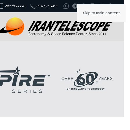
09123606684
02188024034
Skip to main content