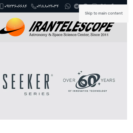
09123606684
02188024034
Skip to main content