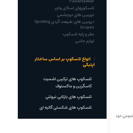
Powerseeker
تلسکوپهای اسکای واچر
دوربین های دوچشمی
دروبین های طبیعت گردی Spotting
Scopes
مقر و پایه تلسکوپ
لوازم جانبی
انواع تلسکوپ بر اساس ساختار
اپتیکی
تلسکوپ های ترکیبی اشمیت
کاسگرین و ماکستوف
تلسکوپ های بازتابی نیوتنی
تلسکوپ های شکستی گالیه ای
ر نجومی خود