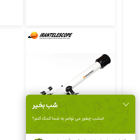
شب بخیر
امشب چطور می توانم به شما کمک کنم؟
تلسکوپ CELESTRON-
Powerseeker 60AZ China