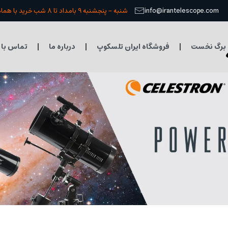
info@irantelescope.com
شنبه - پنجشنبه 9 بامداد تا 8 شب خرید با هماهنگی قبلی
برگ نخست
فروشگاه ایران تلسکوپ
درباره ما
تماس با 