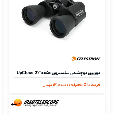
دوربین دوچشمی سلسترون UpClose G2 10x50
قیمت با % تخفیف: 13.800.000 تومان