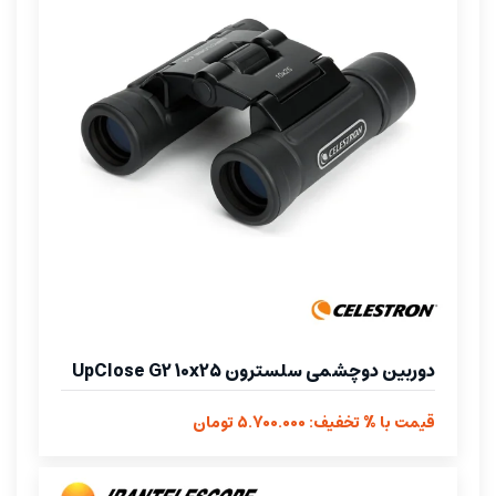
دوربین دوچشمی سلسترون UpClose G2 10x25
قیمت با % تخفیف: 5.700.000 تومان