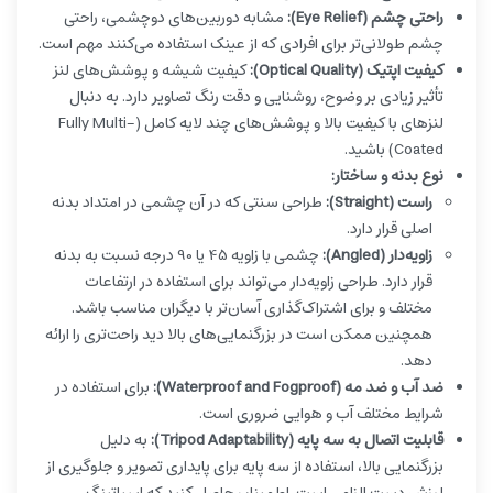
راحتی چشم (Eye Relief):
مشابه دوربین‌های دوچشمی، راحتی
چشم طولانی‌تر برای افرادی که از عینک استفاده می‌کنند مهم است.
کیفیت اپتیک (Optical Quality):
کیفیت شیشه و پوشش‌های لنز
تأثیر زیادی بر وضوح، روشنایی و دقت رنگ تصاویر دارد. به دنبال
لنزهای با کیفیت بالا و پوشش‌های چند لایه کامل (Fully Multi-
Coated) باشید.
نوع بدنه و ساختار:
راست (Straight):
طراحی سنتی که در آن چشمی در امتداد بدنه
اصلی قرار دارد.
زاویه‌دار (Angled):
چشمی با زاویه 45 یا 90 درجه نسبت به بدنه
قرار دارد. طراحی زاویه‌دار می‌تواند برای استفاده در ارتفاعات
مختلف و برای اشتراک‌گذاری آسان‌تر با دیگران مناسب باشد.
همچنین ممکن است در بزرگنمایی‌های بالا دید راحت‌تری را ارائه
دهد.
ضد آب و ضد مه (Waterproof and Fogproof):
برای استفاده در
شرایط مختلف آب و هوایی ضروری است.
قابلیت اتصال به سه پایه (Tripod Adaptability):
به دلیل
بزرگنمایی بالا، استفاده از سه پایه برای پایداری تصویر و جلوگیری از
لرزش دست الزامی است. اطمینان حاصل کنید که اسپاتینگ