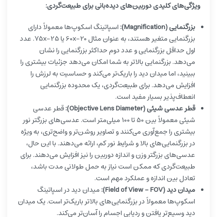
ویژگی‌های کلیدی دوربین‌های دیده‌بانی برای طبیعت‌گردی:
بزرگنمایی (Magnification):
اسپاتینگ اسکوپ‌ها معمولاً دارای
بزرگنمایی متغیر هستند، به عنوان مثال 20-60x یا 25-75x. عدد
اول حداقل بزرگنمایی و عدد دوم حداکثر بزرگنمایی را نشان
می‌دهد. بزرگنمایی بالاتر به شما امکان می‌دهد جزئیات بیشتری را
ببینید، اما میدان دید را باریک‌تر می‌کند و حساسیت به لرزش را
افزایش می‌دهد. برای طبیعت‌گردی، یک محدوده بزرگنمایی
انعطاف‌پذیر بسیار مفید است.
قطر عدسی شیئی (Objective Lens Diameter):
قطر عدسی
شیئی معمولاً بین 50 تا 100 میلی‌متر است. عدسی‌های بزرگتر نور
بیشتری را جمع‌آوری می‌کنند و تصاویر روشن‌تر و واضح‌تری، به ویژه
در بزرگنمایی‌های بالا و شرایط نور کم، ارائه می‌دهند. با این حال،
عدسی‌های بزرگتر وزن و اندازه دوربین را نیز افزایش می‌دهند. برای
طبیعت‌گردی که ممکن است نیاز به حمل طولانی مدت باشد،
تعادل بین اندازه و عملکرد مهم است.
میدان دید (Field of View - FOV):
میدان دید در اسپاتینگ
اسکوپ‌ها معمولاً در بزرگنمایی‌های بالاتر باریک‌تر است. یک میدان
دید وسیع‌تر یافتن و ردیابی اجسام را آسان‌تر می‌کند.