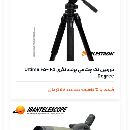
دوربین تک چشمی پرنده نگری Ultima 65- 45
Degree
قیمت با % تخفیف: 58.000.000 تومان