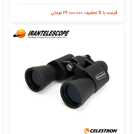
قیمت با % تخفیف: 24.000.000 تومان