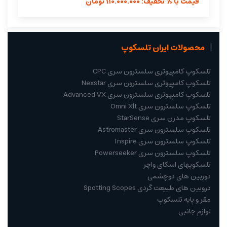
قیمت با % تخفیف: 110.000.000 تومان
محصولات ایران تلسکوپ
تلسکوپ کامپیوتری سلسترون سری CPC
تلسکوپ کامپیوتری سلسترون سری Nexstar
تلسکوپ کامپیوتری سلسترون سری Advanced VX
تلسکوپ سلسترون سری Omni Xlt
تلسکوپ مدرن سری StarSense
تلسکوپ سلسترون سری Astromaster
تلسکوپ سلسترون سری Inspire
تلسکوپ سلسترون سری Powerseeker
تلسکوپهای اسکای واچر
دوربین های دوچشمی
دروبین های طبیعت گردی Spotting Scopes
مقر و پایه تلسکوپ
لوازم جانبی