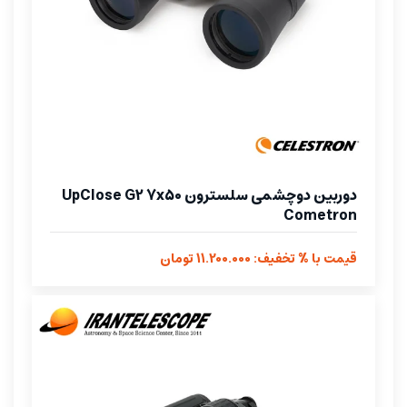
دوربین دوچشمی سلسترون UpClose G2 7x50
Cometron
قیمت با % تخفیف: 11.200.000 تومان