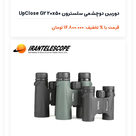
دوربین دوچشمی سلسترون UpClose G2 20x50
قیمت با % تخفیف: 14.800.000 تومان