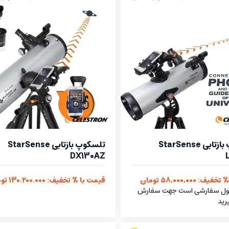
تلسکوپ بازتابی StarSense
تلسکوپ بازتابی StarSense
DX130AZ
: 58,000,000 تومان
قیمت با % تخفیف: 130.200.000 تومان
ول سفارشی است جهت سفارش
رید