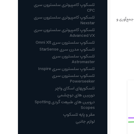
تلسکوپ کامپیوتری سلسترون سری
CPC
تلسکوپ کامپیوتری سلسترون سری
رای جمع‌آوری و
Nexstar
تلسکوپ کامپیوتری سلسترون سری
Advanced VX
تلسکوپ سلسترون سری Omni Xlt
تلسکوپ مدرن سری StarSense
تلسکوپ سلسترون سری
Astromaster
تلسکوپ سلسترون سری Inspire
تلسکوپ سلسترون سری
Powerseeker
تلسکوپهای اسکای واچر
دوربین های دوچشمی
دروبین های طبیعت گردی Spotting
Scopes
مقر و پایه تلسکوپ
لوازم جانبی