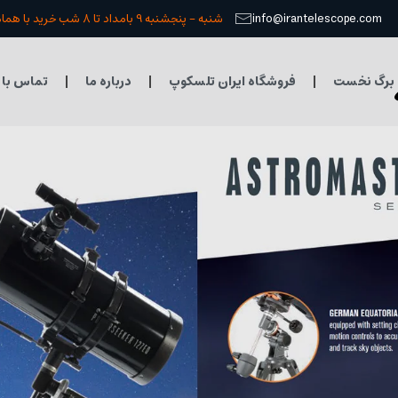
info@irantelescope.com
شنبه - پنجشنبه 9 بامداد تا 8 شب خرید با هماهنگی قبلی
برگ نخست
فروشگاه ایران تلسکوپ
درباره ما
تماس با 