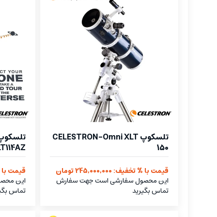
تلسکوپ CELESTRON-Omni XLT
LT114AZ
150
قیمت با % تخفیف: 245,000,000 تومان
قیمت با % تخفیف
این محصول سفارشی است جهت سفارش
این محص
تماس بگیرید
تماس بگی