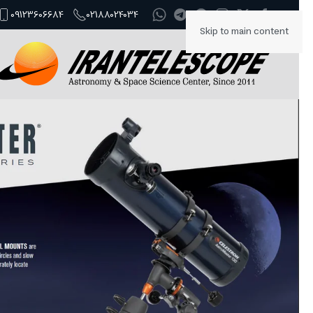
09123606684
02188024034
Skip to main content