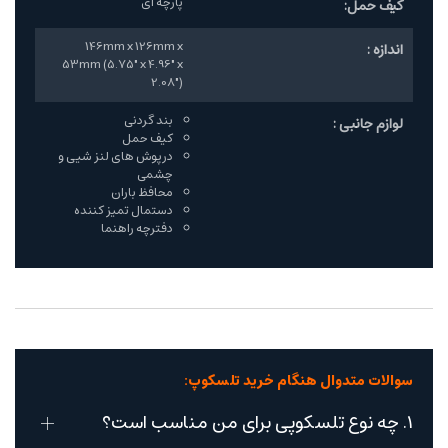
پارچه ای
کیف حمل:
146mm x 126mm x
اندازه :
53mm (5.75" x 4.96" x
2.08")
بند گردنی
لوازم جانبی :
کیف حمل
درپوش های لنز شیی و
چشمی
محافظ باران
دستمال تمیز کننده
دفترچه راهنما
سوالات متدوال هنگام خرید تلسکوپ:
1. چه نوع تلسکوپی برای من مناسب است؟