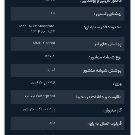
فاکتور تاریکی و روشنایی :
28
روشنایی نسبی :
Ideal: 10.62 Moderate:
محدوده قدر ستاره ای:
9.62 Poor: 8.62
Multi-Coated
پوشش های لنز :
Bak-4
نوع شیشه منشور :
ندارد
پوشش شیشه منشور:
23.6 oz (670 g)
وزن :
Waterproof ضد آب
مقاومت و حفاظت در محیط:
پر شده با گاز نیتروژن
گاز نیتروژن:
دارد
قابلیت اتصال به پایه :