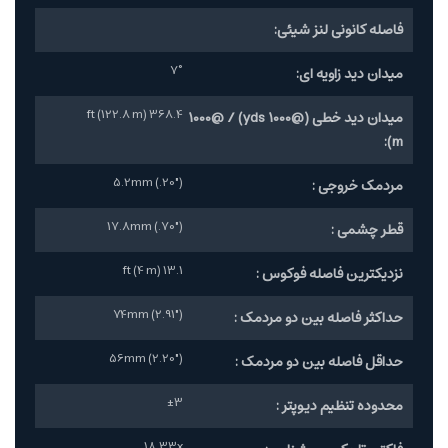
فاصله کانونی لنز شیئی:
7°
میدان دید زاویه ای:
368.4 ft (122.8 m)
میدان دید خطی (@1000 yds) / @1000
m):
5.2mm (.20")
مردمک خروجی :
17.8mm (.70")
قطر چشمی :
13.1 ft (4 m)
نزدیکترین فاصله فوکوس :
74mm (2.91")
حداکثر فاصله بین دو مردمک :
56mm (2.20")
حداقل فاصله بین دو مردمک :
±3
محدوده تنظیم دیوپتر :
18.33x