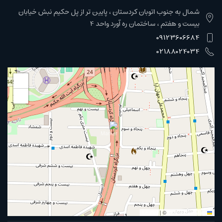
شمال به جنوب اتوبان کردستان ، پایین تر از پل حکیم نبش خیابان
بیست و هفتم ، ساختمان ره آورد واحد 4
09123606684
02188024034
+
−
|
©
OpenStreetMap
Leaflet