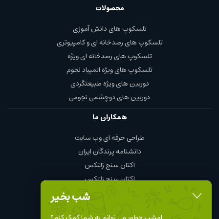
محصولات
تلسکوپ های دانش آموزی
تلسکوپ های رصدخانه ای و کامپیوتری
تلسکوپ های رصدخانه ای ویژه
تلسکوپ های ویژه المپیاد نجوم
دوربین های ویژه طبیعتگردی
دوربین های دوچشمی نجومی
همکاران ما
طراحی حرفه ای وب سایت
دانشنامه پرندگان ایران
اکتان سنج زلتکس
اکتان سنج زلتکس
چای و قهوه محمود
شب بخیر
نمایندگی چینت الکتریک chint
امشب چطور می توانم به شما کمک کنم؟