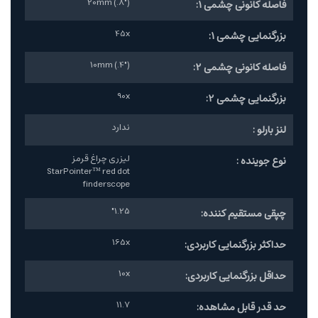
20mm (.8")
فاصله کانونی چشمی 1:
45x
بزرگنمایی چشمی 1:
10mm (.4")
فاصله کانونی چشمی 2:
90x
بزرگنمایی چشمی 2:
ندارد
لنز بارلو :
لیزری چراغ قرمز
نوع جوینده :
StarPointer™ red dot
finderscope
1.25"
چپقی مستقیم کننده:
165x
حداکثر بزرگنمایی کاربردی:
10x
حداقل بزرگنمایی کاربردی:
11.7
حد قدر قابل مشاهده: