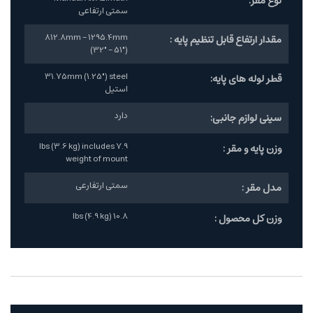
نوع مقر:
سمتی ارتفاعی
812.8mm - 1295.4mm
مقدار ارتفاع قابل تنظیم پایه :
(32" - 51")
31.75mm (1.25") steel
قطر لوله های پایه:
استیل
دارد
سینی لوازم جانبی:
7.9 lbs (3.6 kg) includes
وزن پایه و مقر :
weight of mount
سمتی ارتفارعی
مدل مقر :
10.8 lbs (4.9 kg)
وزن کل محصول :