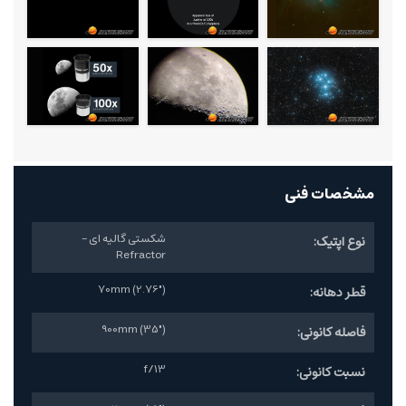
مشخصات فنی
شکستی گالیه ای -
نوع اپتیک:
Refractor
70mm (2.76")
قطر دهانه:
900mm (35")
فاصله کانونی:
f/13
نسبت کانونی: