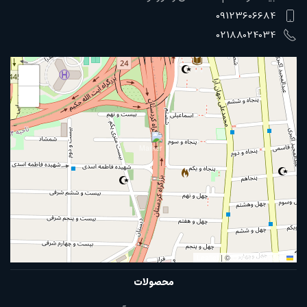
09123606684
02188024034
+
−
|
©
OpenStreetMap
Leaflet
محصولات