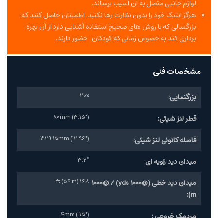
لوازم جانبی متصل به آن آسیب برساند.
هرگز اپتیک خود را بدون نظارت رها نکنید. اطمینان حاصل کنید که
بزرگسالی که با روش های صحیح استفاده آشنایی دارد از آن بهره
برداری کند به خصوص زمانی که کودکان حضور دارند.
مشخصات فنی
20x
بزرگنمایی:
80mm (3.15")
قطر لنز شیئی:
329.15mm (12.96")
فاصله کانونی لنز شیئی:
3.2°
میدان دید زاویه ای:
168 ft (56 m)
میدان دید خطی (@1000 yds) / @1000
m):
4mm (.15")
مردمک خروجی :