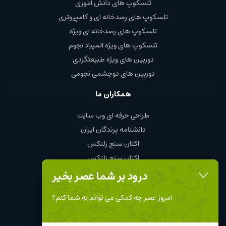
تلسکوپ های دانش آموزی
تلسکوپ های رصدخانه ای و کامپیوتری
تلسکوپ های رصدخانه ای ویژه
تلسکوپ های ویژه المپیاد نجوم
دوربین های ویژه طبیعتگردی
دوربین های دوچشمی نجومی
همکاران ما
طراحی حرفه ای وب سایت
دانشنامه پرندگان ایران
اکتان سنج زلتکس
اکتان سنج زلتکس
چای و قهوه محمود
درود بر شما عصر بخیر
نمایندگی چینت الکتریک chint
امروز عصر چه کمکی می توانم به شما کنم؟
Follow Us