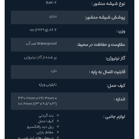
BaK-4
نوع شیشه منشور :
ندارد
پوشش شیشه منشور:
86.4 oz (2449 g)
وزن :
Waterproof ضد آب
مقاومت و حفاظت در محیط:
پر شده از گاز نیتروژن
گاز نیتروژن:
دارد
قابلیت اتصال به پایه :
نایلونی ویژه
کیف حمل:
330.2mm x 241.3mm x
اندازه :
101.6mm (13" x 9.5" x 4")
بند گردنی
لوازم جانبی :
کیف حمل
ریل دید رفلکسیو
حفاظ باران
درپوش های لنز شیی و