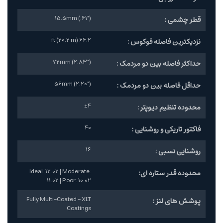
15.5mm (.61")
قطر چشمی :
66.2 ft (20.2 m)
نزدیکترین فاصله فوکوس :
72mm (2.83")
حداکثر فاصله بین دو مردمک :
56mm (2.20")
حداقل فاصله بین دو مردمک :
±4
محدوده تنظیم دیوپتر :
40
فاکتور تاریکی و روشنایی :
16
روشنایی نسبی :
Ideal: 12.02 | Moderate:
محدوده قدر ستاره ای:
11.02 | Poor: 10.02
Fully Multi-Coated - XLT
پوشش های لنز :
Coatings