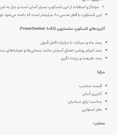
مونتاژ و استفاده از این تلسکوپ بسیار آسان است و نیاز به تجربه
این تلسکوپ با قطر عدسی ۸۰ میلیمتر است که باعث می‌شود توان گردآوری نور این ابزار بیش از ۱۳۰ برابر چشم غیرمسلح انسان باشد.
کاربردهای تلسکوپ سلسترون PowerSeeker 80EQ:
رصد ماه و سیارات با جزئیات قابل قبول
رصد اجرام روشن اعماق آسمان مانند سحابی‌ها و خوشه‌های ستار
رصد طبیعت و پرنده نگری
مزایا:
قیمت مناسب
کاربری آسان
مناسب برای مبتدیان
مقر استوایی
معایب: