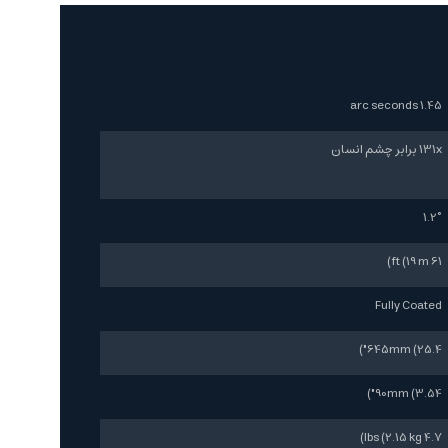
1.45 arc seconds
131x برابر چشم انسان
1.2°
61 ft (19 m)
Fully Coated
645mm (25.4")
90mm (3.54")
4.7 lbs (2.15 kg)