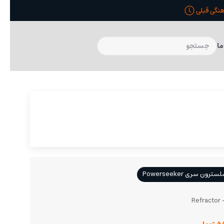
ما
سری Powerseeker
R