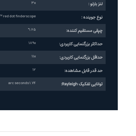
3x
لنز بارلو :
rPointer™ red dot finderscope
نوع جوینده :
1.25"
چپقی مستقیم کننده:
189x
حداکثر بزرگنمایی کاربردی:
11x
حداقل بزرگنمایی کاربردی:
12
حد قدر قابل مشاهده:
1.74 arc seconds
توانایی تفکیک Rayleigh: