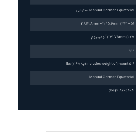
Manual German Equatorial استوایی
812.8mm - 1295.4mm (32" - 51")
31.75mm (1.25") آلومینیوم
دارد
5.9 lbs (2.68 kg) includes weight of mount
Manual German Equatorial
10.6 lbs (4.81 kg)