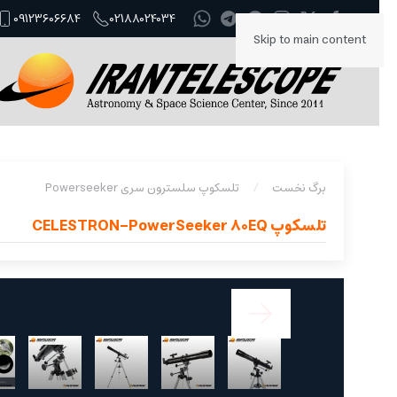
09123606684
02188024034
Skip to main content
برگ نخست
تلسکوپ سلسترون سری Powerseeker
تلسکوپ CELESTRON-PowerSeeker 80EQ