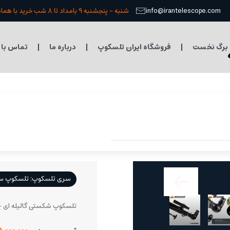
info@irantelescope.com
شنبه - پنجشنبه 9 بامداد تا 8 شب خرید با هماهنگی قبلی
برگ نخست
فروشگاه ایران تلسکوپ
درباره ما
تماس با 
سری تلسکوپ: تلسکوپ سلسترون 
تلسکوپ شکستی گالیله ای - efractor