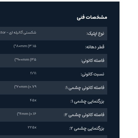
مشخصات فنی
شکستی گالیله ای - Refractor
نوع اپتیک:
80mm (3.15")
قطر دهانه:
900mm (35")
فاصله کانونی:
f/11
نسبت کانونی:
20mm (0.79")
فاصله کانونی چشمی 1:
45x
بزرگنمایی چشمی 1:
4mm (0.16")
فاصله کانونی چشمی 2:
225x
بزرگنمایی چشمی 2: