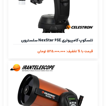
تلسکوپ کامپیوتری NexStar 6SE سلسترون
قیمت با % تخفیف: 525,000,000 تومان