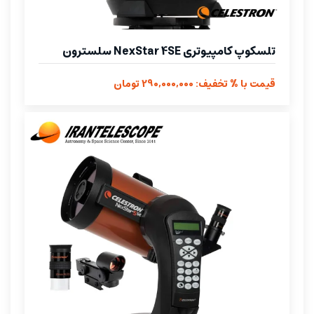
تلسکوپ کامپیوتری NexStar 4SE سلسترون
قیمت با % تخفیف: 290,000,000 تومان