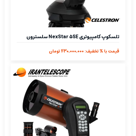
تلسکوپ کامپیوتری NexStar 5SE سلسترون
قیمت با % تخفیف: 430,000,000 تومان