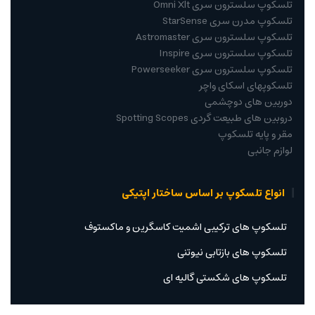
تلسکوپ سلسترون سری Omni Xlt
تلسکوپ مدرن سری StarSense
تلسکوپ سلسترون سری Astromaster
تلسکوپ سلسترون سری Inspire
تلسکوپ سلسترون سری Powerseeker
تلسکوپهای اسکای واچر
دوربین های دوچشمی
دروبین های طبیعت گردی Spotting Scopes
مقر و پایه تلسکوپ
لوازم جانبی
انواع تلسکوپ بر اساس ساختار اپتیکی
تلسکوپ های ترکیبی اشمیت کاسگرین و ماکستوف
تلسکوپ های بازتابی نیوتنی
تلسکوپ های شکستی گالیه ای