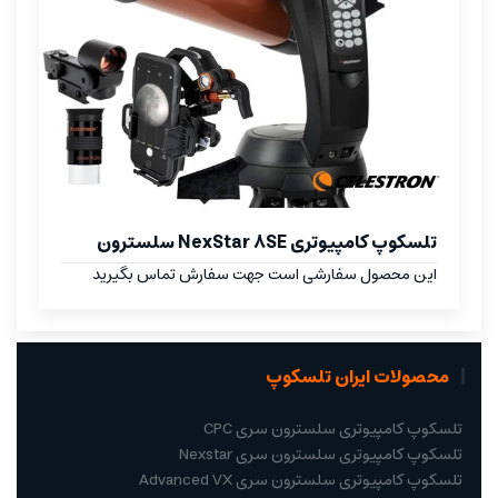
تلسکوپ کامپیوتری NexStar 8SE سلسترون
این محصول سفارشی است جهت سفارش تماس بگیرید
محصولات ایران تلسکوپ
تلسکوپ کامپیوتری سلسترون سری CPC
تلسکوپ کامپیوتری سلسترون سری Nexstar
تلسکوپ کامپیوتری سلسترون سری Advanced VX