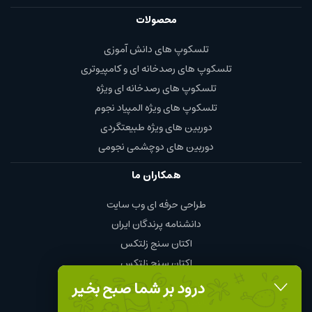
محصولات
تلسکوپ های دانش آموزی
تلسکوپ های رصدخانه ای و کامپیوتری
تلسکوپ های رصدخانه ای ویژه
تلسکوپ های ویژه المپیاد نجوم
دوربین های ویژه طبیعتگردی
دوربین های دوچشمی نجومی
همکاران ما
طراحی حرفه ای وب سایت
دانشنامه پرندگان ایران
اکتان سنج زلتکس
اکتان سنج زلتکس
چای و قهوه محمود
درود بر شما صبح بخیر
نمایندگی چینت الکتریک chint