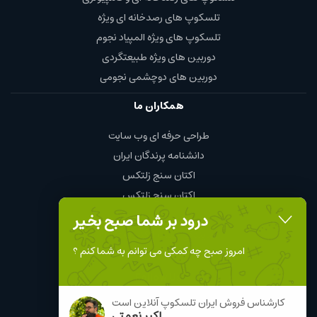
تلسکوپ های رصدخانه ای ویژه
تلسکوپ های ویژه المپیاد نجوم
دوربین های ویژه طبیعتگردی
دوربین های دوچشمی نجومی
همکاران ما
طراحی حرفه ای وب سایت
دانشنامه پرندگان ایران
اکتان سنج زلتکس
اکتان سنج زلتکس
چای و قهوه محمود
درود بر شما صبح بخیر
نمایندگی چینت الکتریک chint
امروز صبح چه کمکی می توانم به شما کنم ؟
Follow Us
کارشناس فروش ایران تلسکوپ آنلاین است
اکبر نعمتی