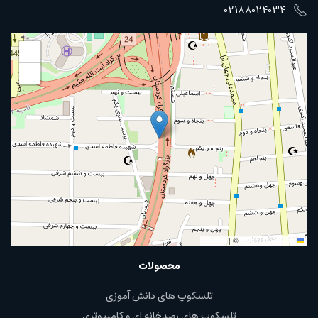
02188024034
+
−
|
©
OpenStreetMap
Leaflet
محصولات
تلسکوپ های دانش آموزی
تلسکوپ های رصدخانه ای و کامپیوتری