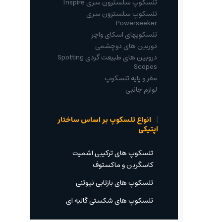
تلسکوپ سلسترون سری Inspire
تلسکوپ سلسترون سری
Powerseeker
تلسکوپهای اسکای واچر
دوربین های دوچشمی
دروبین های طبیعت گردی Spotting
Scopes
مقر و پایه تلسکوپ
لوازم جانبی
انواع تلسکوپ بر اساس ساختار
اپتیکی
تلسکوپ های ترکیبی اشمیت
کاسگرین و ماکستوف
تلسکوپ های بازتابی نیوتنی
تلسکوپ های شکستی گالیه ای