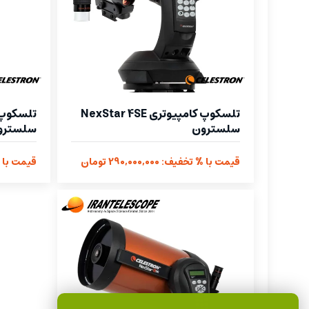
تلسکوپ کامپیوتری NexStar 4SE
سلسترون
سلسترو
قیمت با % تخفیف: 290,000,000 تومان
قیمت با % تخفیف: