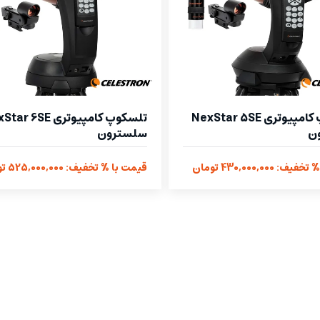
تلسکوپ کامپیوتری NexStar 5SE
تلسکوپ کامپیوتری  6SE
ن
سلسترون
 430,000,000 تومان
قیمت با % تخفیف: 525,000,000 تومان