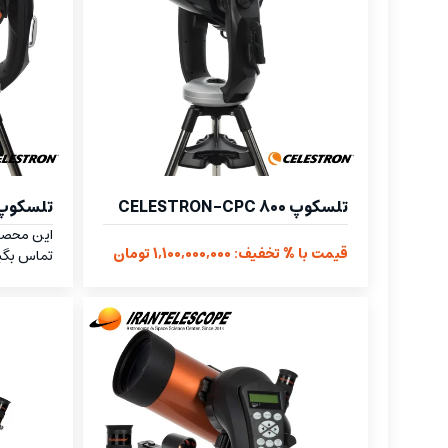
تلسکوپ CELESTRON-CPC 800
تلسکوپ ESTRON-CPC 925
این محص
قیمت با % تخفیف: 1,100,000,000 تومان
تماس بگی