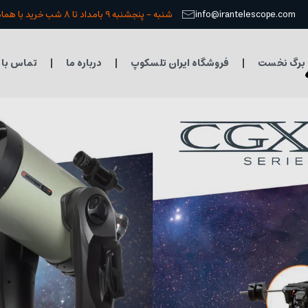
info@irantelescope.com
شنبه - پنجشنبه 9 بامداد تا 8 شب خرید با هماهنگی قبلی
برگ نخست
فروشگاه ایران تلسکوپ
درباره ما
تماس با 