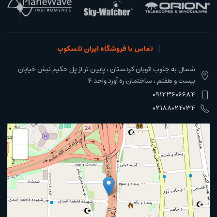
تماس با فروشگاه ایران تلسکوپ
شمال به جنوب اتوبان کردستان ، پایین تر از پل حکیم نبش خیابان
بیست و هفتم ، ساختمان ره آورد واحد 4
09123606684
02188024034
+
−