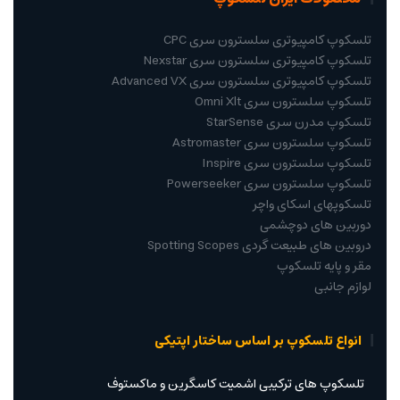
تلسکوپ کامپیوتری سلسترون سری CPC
تلسکوپ کامپیوتری سلسترون سری Nexstar
تلسکوپ کامپیوتری سلسترون سری Advanced VX
تلسکوپ سلسترون سری Omni Xlt
تلسکوپ مدرن سری StarSense
تلسکوپ سلسترون سری Astromaster
تلسکوپ سلسترون سری Inspire
تلسکوپ سلسترون سری Powerseeker
تلسکوپهای اسکای واچر
دوربین های دوچشمی
دروبین های طبیعت گردی Spotting Scopes
مقر و پایه تلسکوپ
لوازم جانبی
انواع تلسکوپ بر اساس ساختار اپتیکی
تلسکوپ های ترکیبی اشمیت کاسگرین و ماکستوف