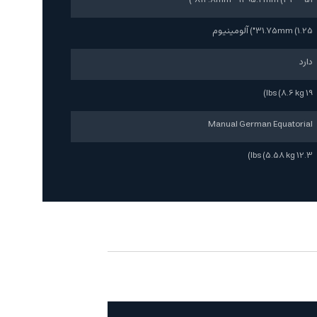
31.75mm (1.25") آلومینیوم
دارد
19 lbs (8.6 kg)
Manual German Equatorial
12.3 lbs (5.58 kg)