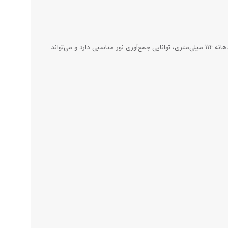
تلسکوپ سلسترون PowerSeeker 114EQ یک تلسکوپ بازتابی نیوتونی است که برای رصدگران مبتدی و متوسط طراحی شده است. این تلسکوپ با دهانه 114 میلی‌متری، توانایی جمع‌آوری نور مناسبی دارد و می‌تواند