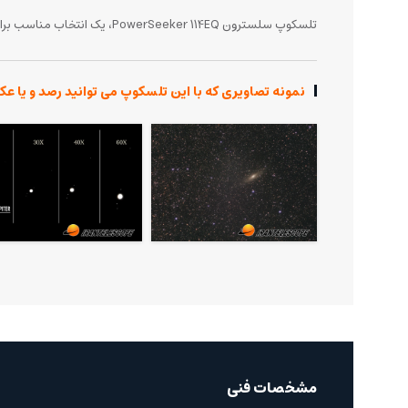
تلسکوپ سلسترون PowerSeeker 114EQ، یک انتخاب مناسب برای رصدگران مبتدی و متوسط است که به دنبال یک تلسکوپ با کیفیت و مقرون‌به‌صرفه برای شروع سفر نجومی خود هستند.
نمونه تصاویری که با این تلسکوپ می توانید رصد و یا عک
مشخصات فنی