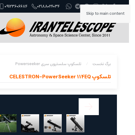
09123606684
02188024034
Skip to main content
برگ نخست
تلسکوپ سلسترون سری Powerseeker
تلسکوپ CELESTRON-PowerSeeker 114EQ