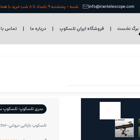
info@irantelescope.com
شنبه - پنجشنبه 9 بامداد تا 8 شب خرید با هماهنگی قبلی
برگ نخست
فروشگاه ایران تلسکوپ
درباره ما
تماس با 
سری تلسکوپ: تلسکوپ سلسترون 
تلسکوپ بازتابی نیوتنی-Newtonian Reflector