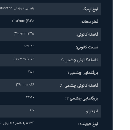
بازتابی نیوتنی-Newtonian Reflector
نوع اپتیک:
114mm (4.48")
قطر دهانه:
900mm (35")
فاصله کانونی:
f/7.89
نسبت کانونی:
20mm (0.79")
فاصله کانونی چشمی 1:
45x
بزرگنمایی چشمی 1:
4mm (0.16")
فاصله کانونی چشمی 2:
225x
بزرگنمایی چشمی 2:
3x
لنز بارلو :
5x24 به همراه آداپتور اتصال به تلسکوپ
نوع جوینده :