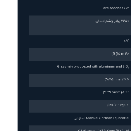
1.02 arc seconds
265x برابر چشم انسان
0.9°
48 ft (15 m)
Glass mirrors coated with aluminum and SiO₂
875mm (34.4")
139.5mm (5.49")
6.4 lbs (2.9 kg)
Manual German Equatorial استوایی
812.8mm - 1295.4mm (32" - 51")