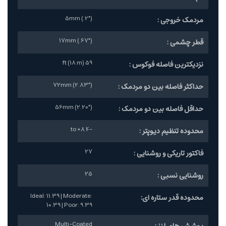
5mm (.2")
مردمک خروجی :
17mm (.67")
قطر چشمی :
59 ft (18 m)
نزدیکترین فاصله فوکوس :
72mm (2.83")
حداکثر فاصله بین دو مردمک :
56mm (2.20")
حداقل فاصله بین دو مردمک :
-4 to +8
محدوده تنظیم دیوپتر :
27
فاکتور تاریکی و روشنایی :
25
روشنایی نسبی :
Ideal: 11.39 | Moderate:
محدوده قدر ستاره ای:
10.39 | Poor: 9.39
Multi-Coated
پوشش های لنز :