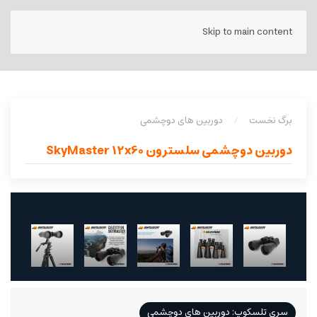
Skip to main content
برگ نخست
دوربین های دوچشمی
دوربین دوچشمی سلسترون SkyMaster 12x60
سری تلسکوپ: دوربین های دوچشمی