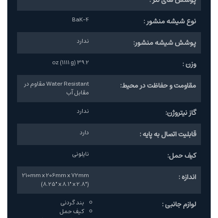
BaK-4
نوع شیشه منشور :
ندارد
پوشش شیشه منشور:
39.2 oz (1111 g)
وزن :
Water Resistant مقاوم در
مقاومت و حفاظت در محیط:
مقابل آب
ندارد
گاز نیتروژن:
دارد
قابلیت اتصال به پایه :
نایلونی
کیف حمل:
210mm x 206mm x 72mm
اندازه :
(8.25" x 8.1" x 2.8")
بند گردنی
لوازم جانبی :
کیف حمل