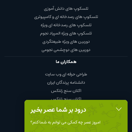
تلسکوپ های دانش آموزی
تلسکوپ های رصدخانه ای و کامپیوتری
تلسکوپ های رصدخانه ای ویژه
تلسکوپ های ویژه المپیاد نجوم
دوربین های ویژه طبیعتگردی
دوربین های دوچشمی نجومی
همکاران ما
طراحی حرفه ای وب سایت
دانشنامه پرندگان ایران
اکتان سنج زلتکس
اکتان سنج زلتکس
چای و قهوه محمود
درود بر شما عصر بخیر
نمایندگی چینت الکتریک chint
امروز عصر چه کمکی می توانم به شما کنم؟