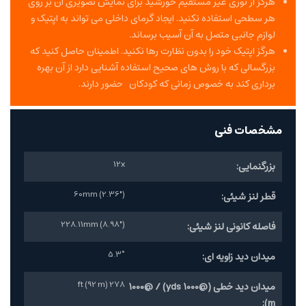
هرگز از نوری غیر مستقیم خورشید برای نمایش تصویری آن بر روی
هر سطحی استفاده نکنید. ایجاد گرمای داخلی می تواند به اپتیک و
لوازم جانبی متصل به آن آسیب برساند.
هرگز اپتیک خود را بدون نظارت رها نکنید. اطمینان حاصل کنید که
بزرگسالی که با روش های صحیح استفاده آشنایی دارد از آن بهره
برداری کند به خصوص زمانی که کودکان حضور دارند.
مشخصات فنی
12x
بزرگنمایی:
60mm (2.36")
قطر لنز شیئی:
228.11mm (8.98")
فاصله کانونی لنز شیئی:
5.3°
میدان دید زاویه ای:
278 ft (92 m)
میدان دید خطی (@1000 yds) / @1000
m):