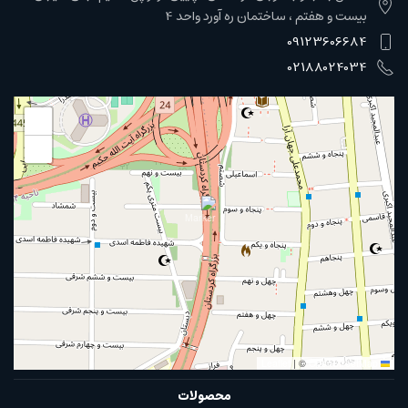
بیست و هفتم ، ساختمان ره آورد واحد 4
09123606684
02188024034
+
−
|
©
OpenStreetMap
Leaflet
محصولات