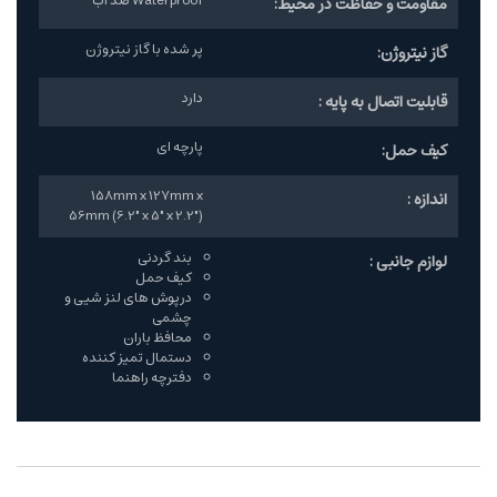
Waterproof ضد آب
مقاومت و حفاظت در محیط:
پر شده با گاز نیتروژن
گاز نیتروژن:
دارد
قابلیت اتصال به پایه :
پارچه ای
کیف حمل:
158mm x 127mm x
اندازه :
56mm (6.2" x 5" x 2.2")
بند گردنی
لوازم جانبی :
کیف حمل
درپوش های لنز شیی و
چشمی
محافظ باران
دستمال تمیز کننده
دفترچه راهنما