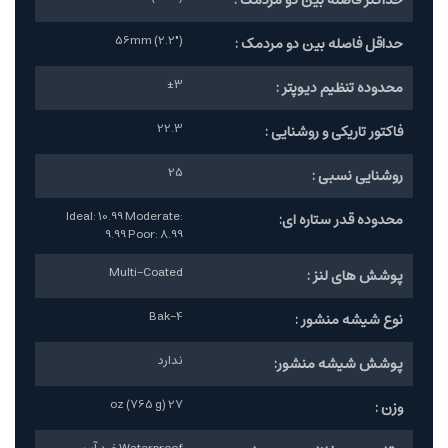
56mm (2.2")
حداقل فاصله بین دو مردمک :
±3
محدوده تنظیم دیوپتر :
22.3
فاکتور تاریکی و روشنایی :
25
روشنایی نسبی :
Ideal: 10.99 Moderate:
محدوده قدر ستاره ای:
9.99 Poor: 8.99
Multi-Coated
پوشش های لنز :
Bak-4
نوع شیشه منشور :
ندارد
پوشش شیشه منشور:
27 oz (765 g)
وزن :