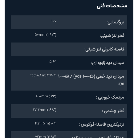
مشخصات فنی
10x
بزرگنمایی:
50mm (1.97")
قطر لنز شیئی:
فاصله کانونی لنز شیئی:
5.6°
میدان دید زاویه ای:
294.2 ft (98.1 m)
میدان دید خطی (@1000 yds) / @1000
m):
4.8mm (.19")
مردمک خروجی :
17.4mm (.68")
قطر چشمی :
8.2 ft (2.5 m)
نزدیکترین فاصله فوکوس :
74mm (2.91")
حداکثر فاصله بین دو مردمک :