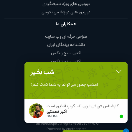
دوربین های ویژه طبیعتگردی
دوربین های دوچشمی نجومی
همکاران ما
طراحی حرفه ای وب سایت
دانشنامه پرندگان ایران
اکتان سنج زلتکس
اکتان سنج زلتکس
چای و قهوه محمود
شب بخیر
نمایندگی چینت الکتریک chint
امشب چطور می توانم به شما کمک کنم؟
Follow Us
کارشناس فروش ایران تلسکوپ آنلاین است
اکبر نعمتی
ONLINE
Iran Telescope. All rights reserved.
۱۴۰۵
©
.
Powered by
Anothervista
1