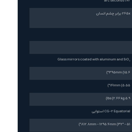
1.02 arc seconds
265x برابر چشم انسان
Glass mirrors coated with aluminum and SiO₂
395mm (15.6")
141mm (5.55")
5.9 lbs (2.66 kg)
CG-2 Equatorial استوایی
812.8mm - 1295.4mm (32" - 51")