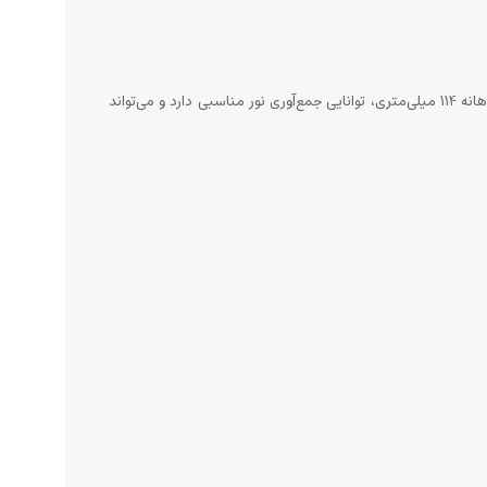
تلسکوپ سلسترون AstroMaster 114EQ یک تلسکوپ بازتابی نیوتونی است که برای رصدگران مبتدی و متوسط طراحی شده است. این تلسکوپ با دهانه 114 میلی‌متری، توانایی جمع‌آوری نور مناسبی دارد و می‌تواند