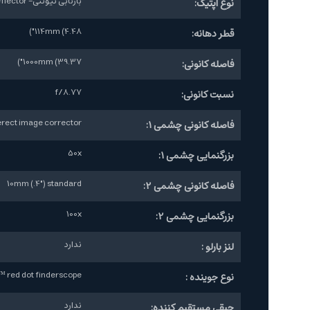
بازتابی نیوتنی- Newtonian Reflector
نوع اپتیک:
114mm (4.48")
قطر دهانه:
1000mm (39.37")
فاصله کانونی:
f/8.77
نسبت کانونی:
n erect image corrector
فاصله کانونی چشمی 1:
50x
بزرگنمایی چشمی 1:
10mm (.4") standard
فاصله کانونی چشمی 2:
100x
بزرگنمایی چشمی 2:
ندارد
لنز بارلو :
rPointer™ red dot finderscope
نوع جوینده :
ندارد
چپقی مستقیم کننده: