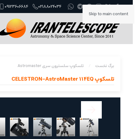
09123606684
02188024034
Skip to main content
برگ نخست
تلسکوپ سلسترون سری Astromaster
تلسکوپ CELESTRON-AstroMaster 114EQ