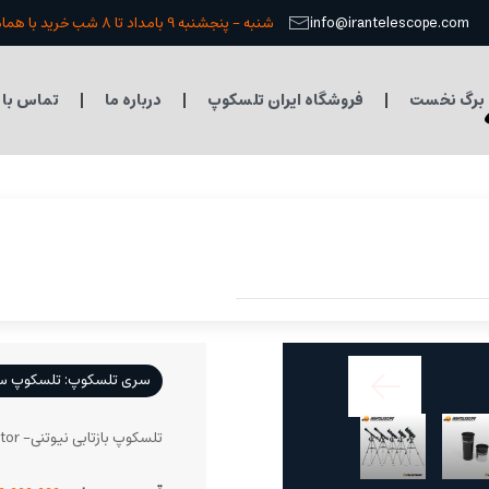
info@irantelescope.com
شنبه - پنجشنبه 9 بامداد تا 8 شب خرید با هماهنگی قبلی
برگ نخست
فروشگاه ایران تلسکوپ
درباره ما
تماس با 
سری تلسکوپ: تلسکوپ سلسترون 
تلسکوپ بازتابی نیوتنی- Newtonian Reflector