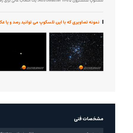
تلسکوپ سلسترون AstroMaster 114EQ، یک انتخاب عالی برای رصدگران مبتدی و متوسط است که به دنبال یک تلسکوپ با کیفیت و مقرون‌به‌صرفه هستند.
نمونه تصاویری که با این تلسکوپ می توانید رصد و یا عک
مشخصات فنی