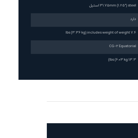
31.75mm (1.25") steel استیل
دارد
7.4 lbs (3.36 kg) includes weight of weight
CG-2 Equatorial
13.3 lbs (6.03 kg)