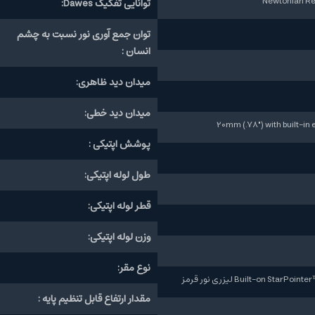
توانایی تفکیک Dawes:
توان جمع آوری نور نسبت به چشم
انسان :
میدان دید ظاهری:
میدان دید خطی:
20mm (.78") with built-i
پوشش اپتیکی :
طول لوله اپتیکی:
قطر لوله اپتیکی:
وزن لوله اپتیکی:
نوع مقر:
Built-on Sta لیزری نور قرمز
مقدار ارتفاع قابل تنظیم پایه :